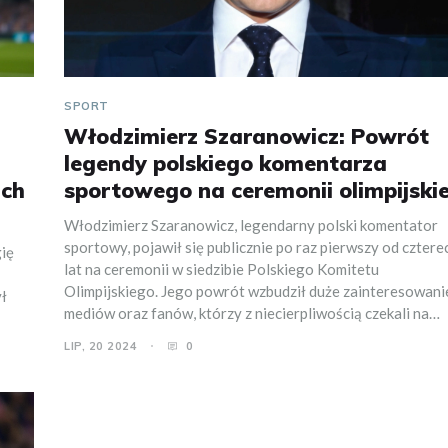
SPORT
Włodzimierz Szaranowicz: Powrót
legendy polskiego komentarza
ich
sportowego na ceremonii olimpijskie
Włodzimierz Szaranowicz, legendarny polski komentator
sportowy, pojawił się publicznie po raz pierwszy od cztere
ię
lat na ceremonii w siedzibie Polskiego Komitetu
Olimpijskiego. Jego powrót wzbudził duże zainteresowani
ł
mediów oraz fanów, którzy z niecierpliwością czekali na
jego ponowne wystąpienie.
LIP, 20 2024
0