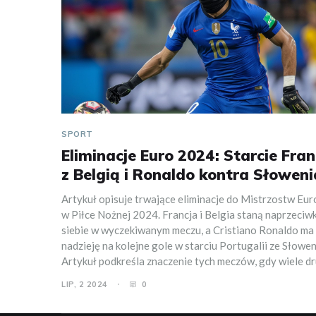
SPORT
Eliminacje Euro 2024: Starcie Fran
z Belgią i Ronaldo kontra Słoweni
Artykuł opisuje trwające eliminacje do Mistrzostw Eu
w Piłce Nożnej 2024. Francja i Belgia staną naprzeciw
siebie w wyczekiwanym meczu, a Cristiano Ronaldo ma
nadzieję na kolejne gole w starciu Portugalii ze Słowen
Artykuł podkreśla znaczenie tych meczów, gdy wiele d
walczy o ograniczoną liczbę miejsc w turnieju.
LIP, 2 2024
0