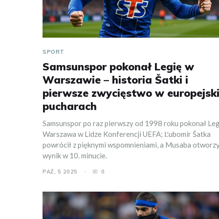
SPORT
Samsunspor pokonał Legię w
Warszawie – historia Šatki i
pierwsze zwycięstwo w europejsk
pucharach
Samsunspor po raz pierwszy od 1998 roku pokonał Leg
Warszawa w Lidze Konferencji UEFA; Ľubomír Šatka
powrócił z pięknymi wspomnieniami, a Musaba otworzy
wynik w 10. minucie.
PAŹ, 5 2025
0