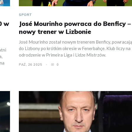
SPORT
0 w
José Mourinho powraca do Benficy –
nowy trener w Lizbonie
José Mourinho został nowym trenerem Benficy, powracaj
do Lizbony po krótkim okresie w Fenerbahçe. Klub liczy na
atni
odrodzenie w Primeira Liga i Lidze Mistrzów.
a,
 na
PAŹ, 26 2025
0