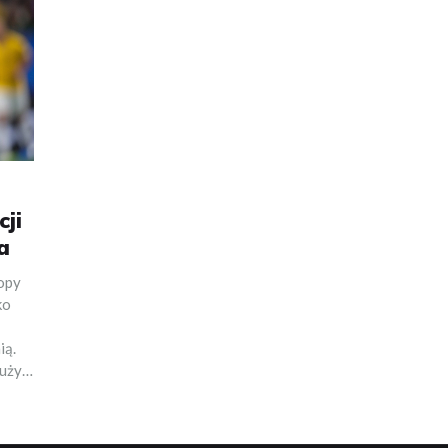
cji
a
ropy
ko
ią.
rużyn