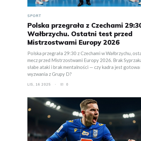
SPORT
Polska przegrała z Czechami 29:3
Wałbrzychu. Ostatni test przed
Mistrzostwami Europy 2026
Polska przegrała 29:30 z Czechami w Wałbrzychu, ost
mecz przed Mistrzostwami Europy 2026. Brak Syprzak
słabe ataki i brak mentalności — czy kadra jest gotowa
wyzwania z Grupy D?
LIS, 16 2025
0