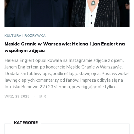
KULTURA I ROZRYWKA
Męskie Granie w Warszawie: Helena i Jan Englert na
wspólnym zdjęciu
Helena Englert opublikowała na Instagramie zdjęcie z ojcem,
Janem Englertem, po koncercie Męskie Granie w Warszawie.
Dodała żartobliwy opis, podkreślając sławę ojca. Post wywołał
lawinę ciepłych komentarzy od fanów. Impreza odbyła się na
lotnisku Bemowo 22 i 23 sierpnia, przyciągając nie tylko
melomanów, ale i artystów sceny polskiej.
WRZ, 28 2025
0
KATEGORIE