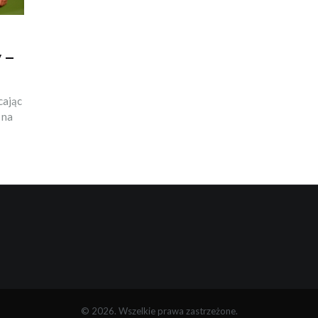
 –
cając
 na
© 2026. Wszelkie prawa zastrzeżone.