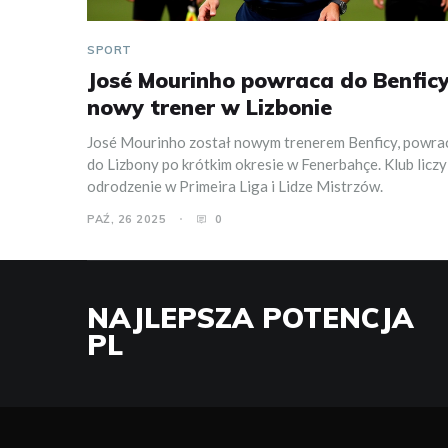
SPORT
José Mourinho powraca do Benficy
nowy trener w Lizbonie
José Mourinho został nowym trenerem Benficy, powra
do Lizbony po krótkim okresie w Fenerbahçe. Klub liczy
odrodzenie w Primeira Liga i Lidze Mistrzów.
PAŹ, 26 2025
0
NAJLEPSZA POTENCJA
PL