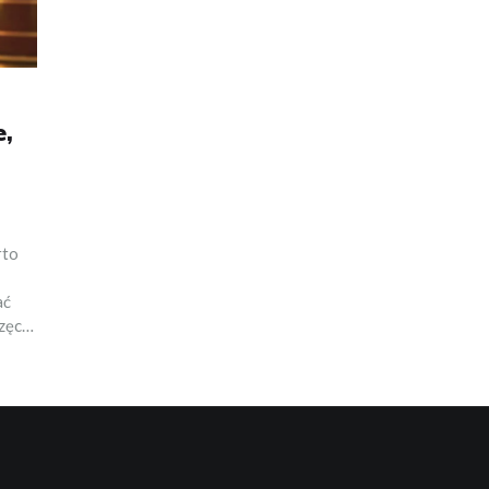
e,
rto
ać
zęcie
ż
zenia