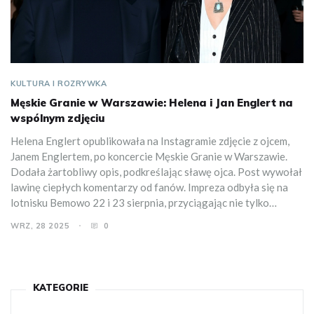
KULTURA I ROZRYWKA
Męskie Granie w Warszawie: Helena i Jan Englert na
wspólnym zdjęciu
Helena Englert opublikowała na Instagramie zdjęcie z ojcem,
Janem Englertem, po koncercie Męskie Granie w Warszawie.
Dodała żartobliwy opis, podkreślając sławę ojca. Post wywołał
lawinę ciepłych komentarzy od fanów. Impreza odbyła się na
lotnisku Bemowo 22 i 23 sierpnia, przyciągając nie tylko
melomanów, ale i artystów sceny polskiej.
WRZ, 28 2025
0
KATEGORIE