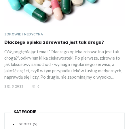
ZDROWIE I MEDYCYNA
Dlaczego opieka zdrowotna jest tak droga?
Cóż, pogłębiając temat "Dlaczego opieka zdrowotna jest tak
droga?", odkryłem kilka ciekawostek! Po pierwsze, zdrowie to
jak luksusowy samochód - wymaga regularnego serwisu, a
jakość części, czyli w tym przypadku leków i usług medycznych,
naprawdę się liczy. Po drugie, nie zapominajmy o wysoko
wyspecjalizowanych lekarzach, którzy są jak mechanicy F1 - ich
SIE, 3 2023
0
wiedza i umiejętności kosztują. Na koniec, pamiętajmy, że
zaawansowane technologie medyczne to nie tanie zabawki. Ale
hej, zdrowie jest bezcenne, prawda? Więc może warto
zainwestować w dobrą opiekę zdrowotną, zamiast kupować
KATEGORIE
kolejny iPhone?
SPORT
(5)